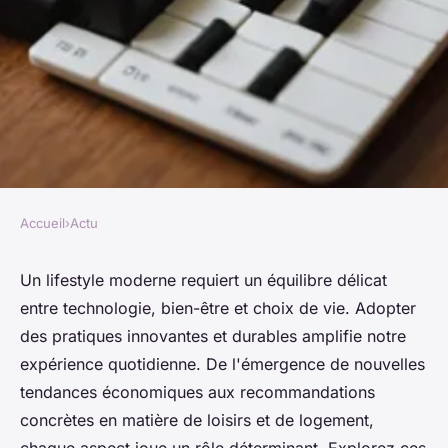
Accueil
›
Actu
ACTU
Quelques conseils sur les clés
Un lifestyle moderne requiert un équilibre délicat
entre technologie, bien-être et choix de vie. Adopter
d'un lifestyle moderne
des pratiques innovantes et durables amplifie notre
expérience quotidienne. De l'émergence de nouvelles
Guillaume
•
4 août 2025
•
3 min de lecture
tendances économiques aux recommandations
concrètes en matière de loisirs et de logement,