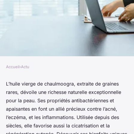
Accueil
›
Actu
ACTU
5 raisons d'utiliser l'huile
L’huile vierge de chaulmoogra, extraite de graines
rares, dévoile une richesse naturelle exceptionnelle
vierge chaulmoogra pour la
pour la peau. Ses propriétés antibactériennes et
peau
apaisantes en font un allié précieux contre l’acné,
l’eczéma, et les inflammations. Utilisée depuis des
Guillaume
•
17 février 2026
•
6 min de lecture
siècles, elle favorise aussi la cicatrisation et la