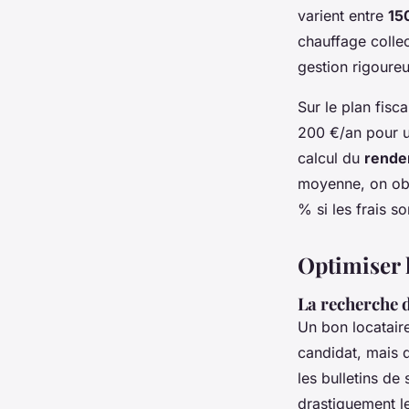
varient entre
15
chauffage collec
gestion rigoure
Sur le plan fisc
200 €/an pour un 
calcul du
rendem
moyenne, on obs
% si les frais so
Optimiser 
La recherche d
Un bon locataire
candidat, mais d
les bulletins de 
drastiquement l