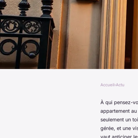
Accueil
›
Actu
ACTU
Découvrez les clés 
À qui pensez-vou
appartement au 
appartement au 94 
seulement un toit
gérée, et une v
vaut anticiper l