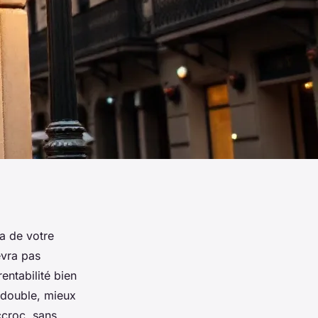
ra de votre
evra pas
rentabilité bien
 double, mieux
ccroc, sans