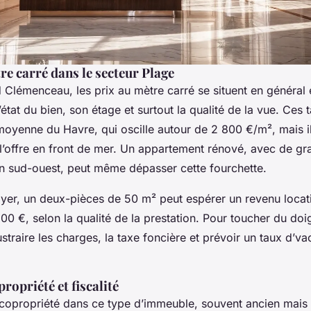
re carré dans le secteur Plage
 Clémenceau, les prix au mètre carré se situent en général
l’état du bien, son étage et surtout la qualité de la vue. Ces t
moyenne du Havre, qui oscille autour de 2 800 €/m², mais il
 l’offre en front de mer. Un appartement rénové, avec de gr
on sud-ouest, peut même dépasser cette fourchette.
oyer, un deux-pièces de 50 m² peut espérer un revenu locat
00 €, selon la qualité de la prestation. Pour toucher du doigt
oustraire les charges, la taxe foncière et prévoir un taux d’v
ropriété et fiscalité
copropriété dans ce type d’immeuble, souvent ancien mais 