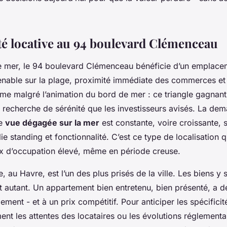
vre
ité locative au 94 boulevard Clémenceau
de mer, le 94 boulevard Clémenceau bénéficie d’un emplacem
enable sur la plage, proximité immédiate des commerces et 
me malgré l’animation du bord de mer : ce triangle gagnant 
n recherche de sérénité que les investisseurs avisés. La de
ne
vue dégagée sur la mer
est constante, voire croissante, 
lie standing et fonctionnalité. C’est ce type de localisation 
ux d’occupation élevé, même en période creuse.
, au Havre, est l’un des plus prisés de la ville. Les biens y s
out autant. Un appartement bien entretenu, bien présenté, a 
dement - et à un prix compétitif. Pour anticiper les spécifici
nt les attentes des locataires ou les évolutions réglementa