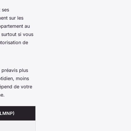
t ses
ent sur les
appartement au
surtout si vous
torisation de
, préavis plus
otidien, moins
dépend de votre
me.
 (LMNP)