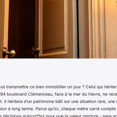
pour louer un
s transmettre ce bien immobilier un jour ? Celui qui hérite
94 boulevard Clémenceau, face à la mer du Havre, ne rec
boulevard
. Il héritera d’un patrimoine bâti sur une situation rare, une 
ision à long terme. Parce qu’ici, chaque mètre carré compte
es décisions aujourd’hui pour que la valeur perdure - sans a