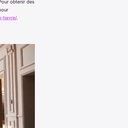
 Pour obtenir des
pour
e-havre/
.