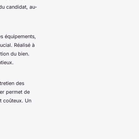
du candidat, au-
les équipements,
crucial. Réalisé à
ation du bien.
tieux.
tretien des
lier permet de
nt coûteux. Un