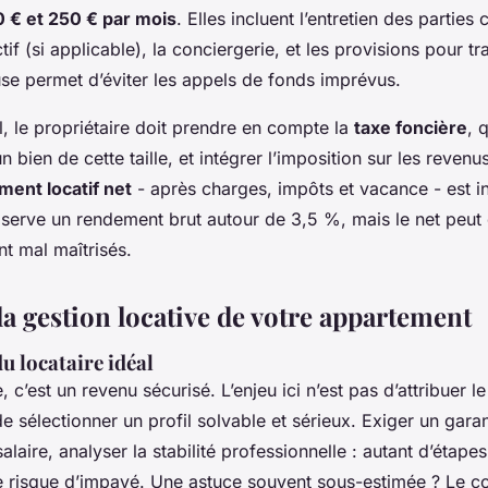
0 € et 250 € par mois
. Elles incluent l’entretien des partie
tif (si applicable), la conciergerie, et les provisions pour t
use permet d’éviter les appels de fonds imprévus.
al, le propriétaire doit prendre en compte la
taxe foncière
, 
bien de cette taille, et intégrer l’imposition sur les revenus
ent locatif net
- après charges, impôts et vacance - est i
erve un rendement brut autour de 3,5 %, mais le net peut
nt mal maîtrisés.
la gestion locative de votre appartement
u locataire idéal
, c’est un revenu sécurisé. L’enjeu ici n’est pas d’attribuer l
e sélectionner un profil solvable et sérieux. Exiger un garant
salaire, analyser la stabilité professionnelle : autant d’étape
e risque d’impayé. Une astuce souvent sous-estimée ? Le co