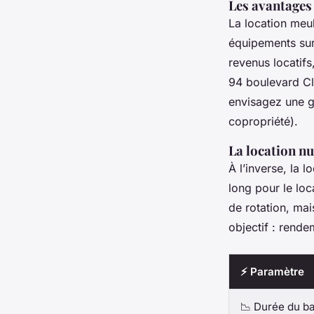
Les avantages
La location meu
équipements sur 
revenus locatifs
94 boulevard Clé
envisagez une ge
copropriété).
La location nu
À l’inverse, la l
long pour le loc
de rotation, ma
objectif : rend
⚡ Paramètre
📉 Durée du ba