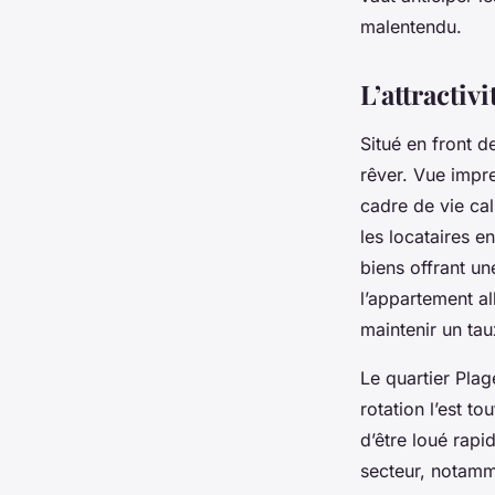
Clémenceau, Le Ha
malentendu.
Gordon
•
19/05/2026 17:58
•
10 min de lecture
L’attractiv
Situé en front 
rêver. Vue impr
cadre de vie cal
les locataires e
biens offrant u
l’appartement al
maintenir un ta
Le quartier Plage
rotation l’est t
d’être loué rapi
secteur, notamme