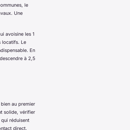
s communes, le
ravaux. Une
qui avoisine les 1
 locatifs. Le
ndispensable. En
 descendre à 2,5
e bien au premier
 solide, vérifier
s qui réduisent
ntact direct.