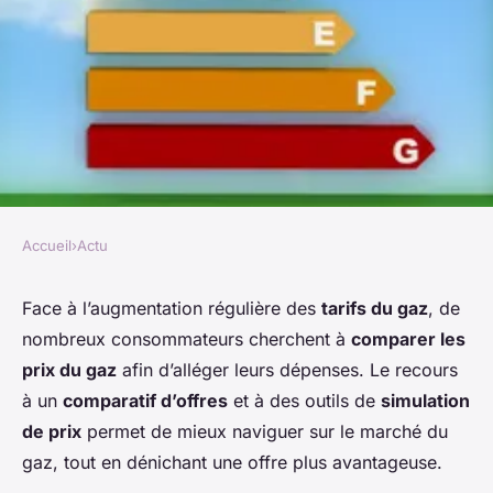
Accueil
›
Actu
ACTU
Prix du gaz : comment faire
Face à l’augmentation régulière des
tarifs du gaz
, de
nombreux consommateurs cherchent à
comparer les
jouer la concurrence pour
prix du gaz
afin d’alléger leurs dépenses. Le recours
réduire sa facture ?
à un
comparatif d’offres
et à des outils de
simulation
de prix
permet de mieux naviguer sur le marché du
Sarah
•
1 septembre 2025
•
1 min de lecture
gaz, tout en dénichant une offre plus avantageuse.