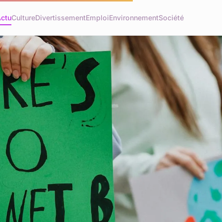
ctu
Culture
Divertissement
Emploi
Environnement
Société