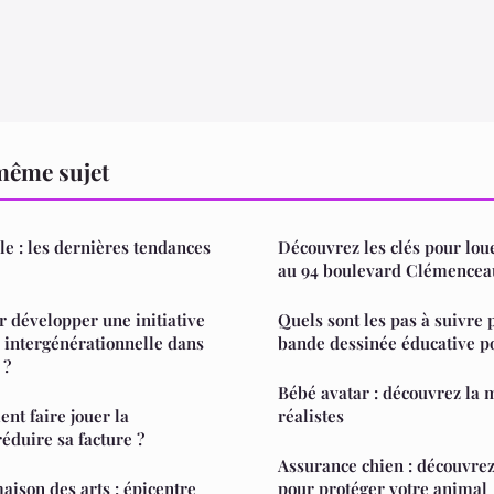
même sujet
le : les dernières tendances
Découvrez les clés pour lo
au 94 boulevard Clémencea
r développer une initiative
Quels sont les pas à suivre 
 intergénérationnelle dans
bande dessinée éducative po
 ?
Bébé avatar : découvrez la
nt faire jouer la
réalistes
éduire sa facture ?
Assurance chien : découvre
aison des arts : épicentre
pour protéger votre animal