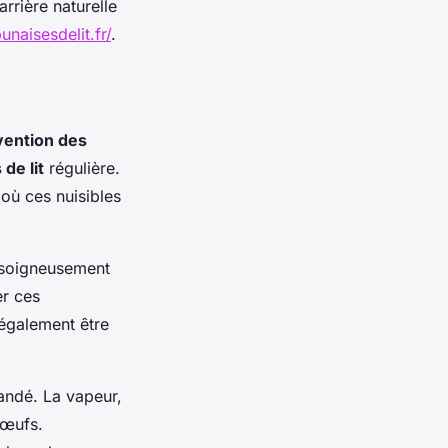
arrière naturelle
unaisesdelit.fr/
.
vention des
de lit
régulière.
 où ces nuisibles
 soigneusement
er ces
 également être
ndé. La vapeur,
 œufs.