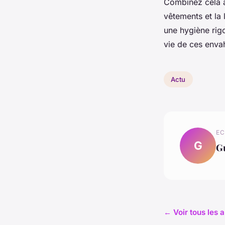
Combinez cela 
vêtements et la 
une hygiène rigo
vie de ces enva
Actu
EC
G
G
← Voir tous les a