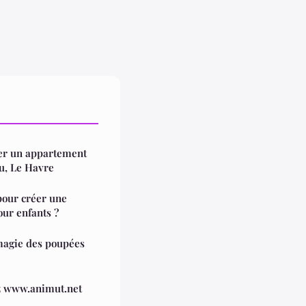
uer un appartement
u, Le Havre
pour créer une
ur enfants ?
 magie des poupées
z www.animut.net