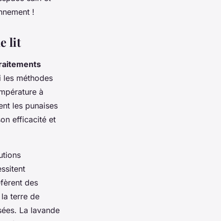
onnement !
 lit
raitements
mi les méthodes
empérature à
ent les punaises
on efficacité et
utions
ssitent
éfèrent des
la terre de
isées. La lavande