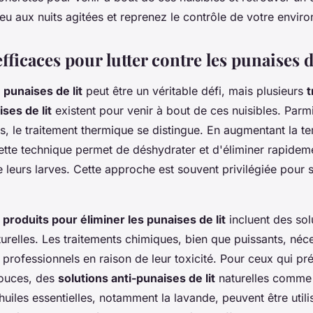
ieu aux nuits agitées et reprenez le contrôle de votre envir
ficaces pour lutter contre les punaises de
s
punaises de lit
peut être un véritable défi, mais plusieurs
t
ses de lit
existent pour venir à bout de ces nuisibles. Par
es, le traitement thermique se distingue. En augmentant la t
ette technique permet de déshydrater et d'éliminer rapidem
e leurs larves. Cette approche est souvent privilégiée pour s
s
produits pour éliminer les punaises de lit
incluent des sol
urelles. Les traitements chimiques, bien que puissants, néce
e professionnels en raison de leur toxicité. Pour ceux qui pr
douces, des
solutions anti-punaises de lit
naturelles comme 
huiles essentielles, notamment la lavande, peuvent être util