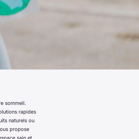
tre sommeil.
olutions rapides
uits naturels ou
vous propose
espace sain et