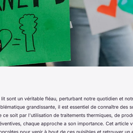
 de lit : solutions
lit sont un véritable fléau, perturbant notre quotidien et no
blématique grandissante, il est essentiel de connaître des s
e ce soit par l'utilisation de traitements thermiques, de prod
ventives, chaque approche a son importance. Cet article 
oncrètes pour venir à bout de ces nuisibles et retrouver un 