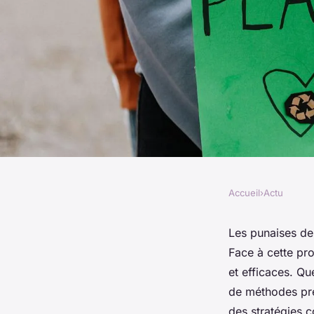
Accueil
›
Actu
ACTU
Mp nuisible punaises
Les punaises de 
Face à cette pro
rapides et efficaces
et efficaces. Qu
de méthodes pré
des stratégies c