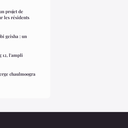
n projet de
r les résidents
bi geisha : un
 12, l'ampli
 vierge chaulmoogra