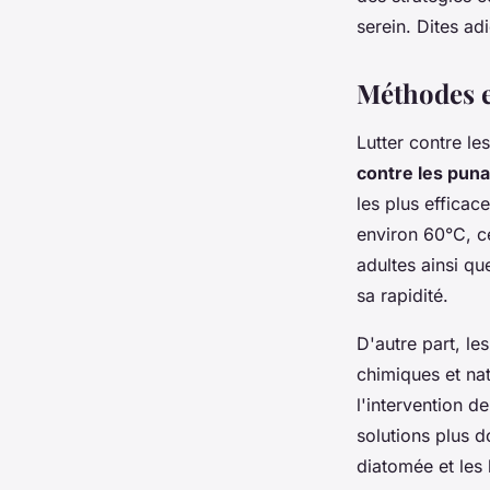
Guillaume
•
14 octobre 2024
•
2 min de lecture
serein. Dites ad
Méthodes ef
Lutter contre le
contre les punai
les plus efficac
environ 60°C, c
adultes ainsi qu
sa rapidité.
D'autre part, le
chimiques et nat
l'intervention d
solutions plus 
diatomée et les 