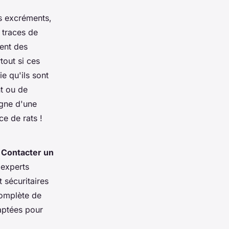
rs excréments,
 traces de
ent des
tout si ces
e qu'ils sont
nt ou de
igne d'une
e de rats !
.
Contacter un
 experts
 sécuritaires
complète de
daptées pour