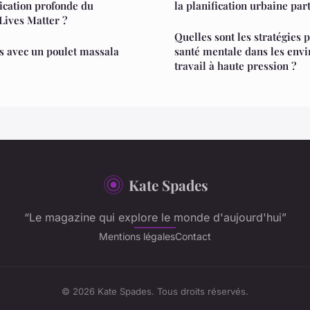
fication profonde du
la planification urbaine part
ives Matter ?
Quelles sont les stratégies
s avec un poulet massala
santé mentale dans les env
travail à haute pression ?
Kate Spades
“Le magazine qui explore le monde d'aujourd'hui”
Mentions légales
Contact
© 2026 Kate Spades. Tous droits réservés.