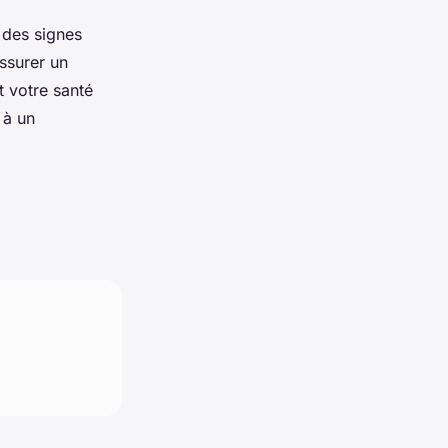
 des signes
assurer un
t votre santé
 à un