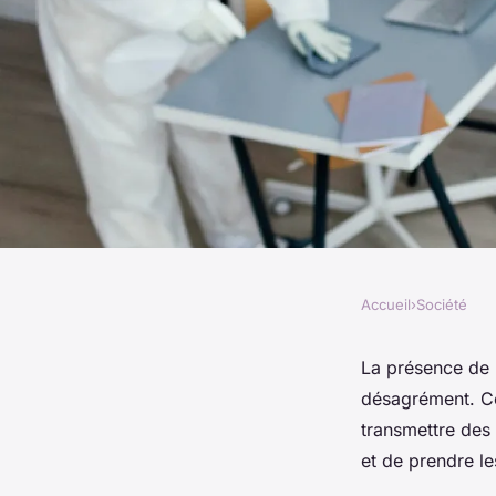
Accueil
›
Société
SOCIÉTÉ
Comment savoir si v
La présence de 
désagrément. Ce
chez vous ?
transmettre des 
et de prendre l