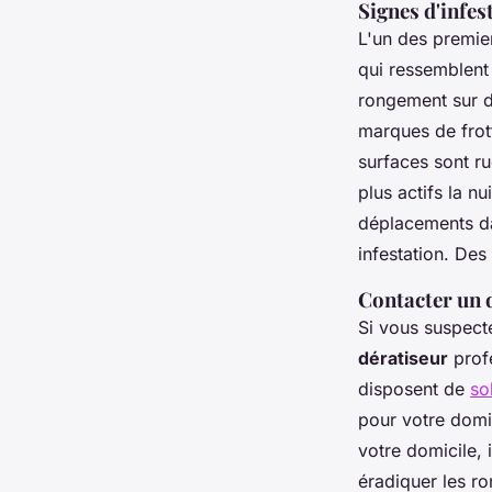
Sarah
•
18 novembre 2024
•
1 min de lecture
Signes d'infes
L'un des premier
qui ressemblent
rongement sur d
marques de frott
surfaces sont ru
plus actifs la n
déplacements da
infestation. De
Contacter un 
Si vous suspecte
dératiseur
profe
disposent de
so
pour votre domi
votre domicile, 
éradiquer les ro