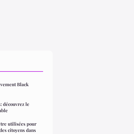
uvement Black
: découvrez le
able
re utilisées pour
 des citoyens dans