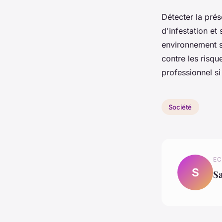
Détecter la prés
d'infestation et
environnement s
contre les risqu
professionnel si
Société
EC
S
S