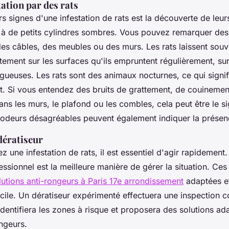
tation par des rats
s signes d'une infestation de rats est la découverte de leu
 à de petits cylindres sombres. Vous pouvez remarquer des
es câbles, des meubles ou des murs. Les rats laissent souv
ement sur les surfaces qu'ils empruntent régulièrement, sur
gueuses. Les rats sont des animaux nocturnes, ce qui signifi
uit. Si vous entendez des bruits de grattement, de couineme
ns les murs, le plafond ou les combles, cela peut être le s
s odeurs désagréables peuvent également indiquer la présenc
dératiseur
z une infestation de rats, il est essentiel d'agir rapidement
ssionnel est la meilleure manière de gérer la situation. Ces
lutions anti-rongeurs à Paris 17e arrondissement
adaptées et
cile. Un dératiseur expérimenté effectuera une inspection 
identifiera les zones à risque et proposera des solutions a
ngeurs.