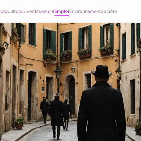
ctu
Culture
Divertissement
Emploi
Environnement
Société