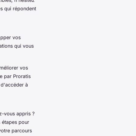
bles, n'hésitez
és qui répondent
opper vos
ations qui vous
améliorer vos
 par Proratis
 d'accéder à
z-vous appris ?
 étapes pour
votre parcours