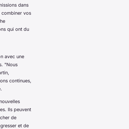
 missions dans
de combiner vos
che
ons qui ont du
on avec une
s.
"Nous
rtin,
ions continues,
.
nouvelles
es. Ils peuvent
rcher de
gresser et de