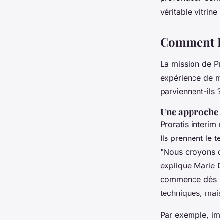
Noémie
•
23 janvier 2025
•
7 min de lecture
véritable vitrine
Comment Pr
La mission de Pr
expérience de m
parviennent-ils 
Une approche 
Proratis interim
Ils prennent le
"Nous croyons q
explique Marie D
commence dès le
techniques, mais
Par exemple, im