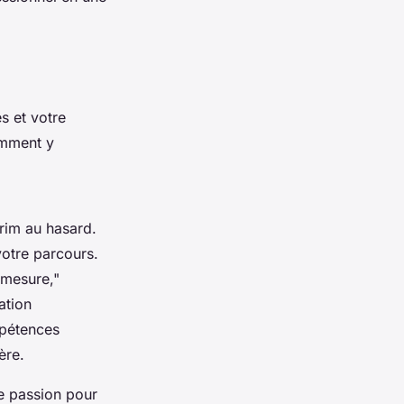
s et votre
omment y
érim au hasard.
otre parcours.
 mesure,"
ation
mpétences
ère.
e passion pour