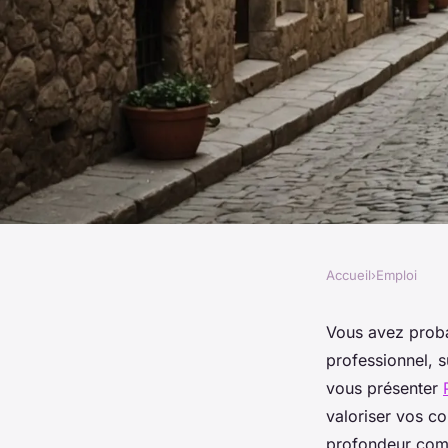
Accueil
›
Emploi
EMPLOI
Découvrez comment 
Vous avez proba
professionnel, s
met en valeur votre
vous présenter
valoriser vos co
profondeur comm