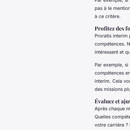
Par exemple, si 
pas à le mentio
à ce critère.
Profitez des 
Proratis interi
compétences. Ne
intéressent et q
Par exemple, si 
compétences en 
interim. Cela v
des missions plu
Évaluez et aju
Après chaque mi
Quelles compéte
votre carrière ?