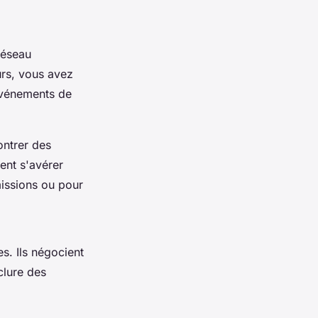
réseau
urs, vous avez
 événements de
ontrer des
ent s'avérer
missions ou pour
s. Ils négocient
clure des