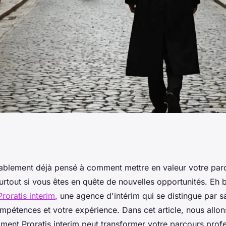
proratis interim
blement déjà pensé à comment mettre en valeur votre par
urtout si vous êtes en quête de nouvelles opportunités. Eh b
 parcours
Proratis interim
, une agence d'intérim qui se distingue par s
mpétences et votre expérience. Dans cet article, nous allon
ent Proratis interim peut transformer votre parcours prof