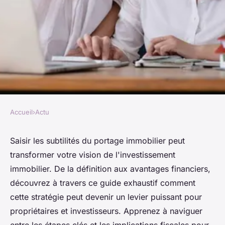
Accueil
›
Actu
ACTU
Portage immobilier : votre
Saisir les subtilités du portage immobilier peut
transformer votre vision de l'investissement
guide complet
immobilier. De la définition aux avantages financiers,
découvrez à travers ce guide exhaustif comment
Guillaume
•
22 mai 2024
•
2 min de lecture
cette stratégie peut devenir un levier puissant pour
propriétaires et investisseurs. Apprenez à naviguer