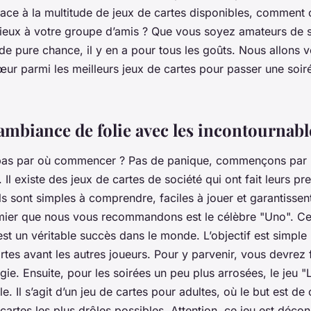
face à la multitude de jeux de cartes disponibles, comment c
ieux à votre groupe d’amis ? Que vous soyez amateurs de s
de pure chance, il y en a pour tous les goûts. Nous allons 
œur parmi les
meilleurs
jeux de cartes pour passer une
soir
ambiance de folie avec les incontournabl
pas par où commencer ? Pas de panique, commençons par 
 existe des jeux de cartes de société qui ont fait leurs pre
s sont simples à comprendre, faciles à jouer et garantisse
emier que nous vous recommandons est le célèbre "Uno". Ce 
est un véritable succès dans le
monde
. L’objectif est simple
rtes avant les autres
joueurs
. Pour y parvenir, vous devrez 
égie. Ensuite, pour les
soirées
un peu plus arrosées, le jeu "L
. Il s’agit d’un jeu de cartes pour adultes, où le but est de 
cartes les plus drôles possibles. Attention, ce jeu est déco