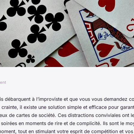
ment
eurs jeux de cartes
is
débarquent à l’improviste et que vous vous demandez 
z crainte, il existe une solution simple et efficace pour gara
rée entre amis?
jeux de cartes de société. Ces distractions conviviales ont 
soirées en moments de rire et de complicité. Ils sont le mo
ment, tout en stimulant votre esprit de compétition et vos