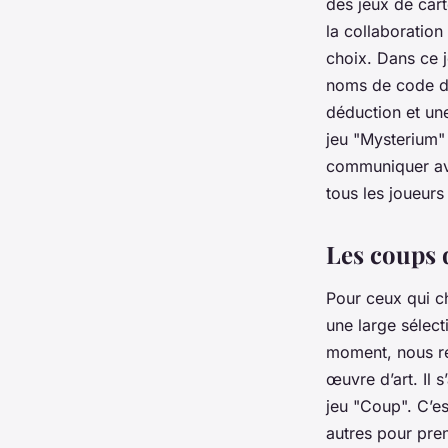
des jeux de car
la collaboration
choix. Dans ce j
noms de code de 
déduction et un
jeu "Mysterium" 
communiquer ave
tous les joueurs
Les coups 
Pour ceux qui ch
une large sélect
moment, nous re
œuvre d’art. Il s
jeu "Coup". C’es
autres pour pren