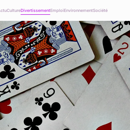
ctu
Culture
Divertissement
Emploi
Environnement
Société