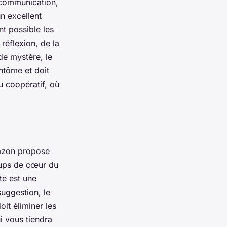
 communication,
un excellent
nt possible les
réflexion, de la
de mystère, le
ntôme et doit
u coopératif, où
zon
propose
coups de cœur du
te est une
 suggestion, le
oit éliminer les
ui vous tiendra