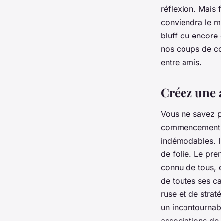
Laurent
•
18 février 2024
•
6 min de lecture
réflexion. Mais 
conviendra le m
bluff ou encore 
nos coups de c
entre amis
.
Créez une 
Vous ne savez 
commencement. Il
indémodables. Il
de folie. Le pr
connu de tous, 
de toutes ses ca
ruse et de strat
un incontournable
associations de 