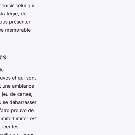
hoisir celui qui
tratégie, de
vous présenter
ée
mémorable
es
le
uves et qui sont
nt une
ambiance
jeu de cartes,
 : se débarrasser
faire preuve de
imite Limite" est
créer les
nseillé aux âmes