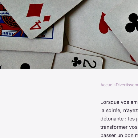
Accueil
›
Divertisse
DIVERTISSEMENT
Quels sont les meill
Lorsque vos
am
la soirée, n’aye
pour animer une soi
détonante : les 
transformer vos 
passer un bon mo