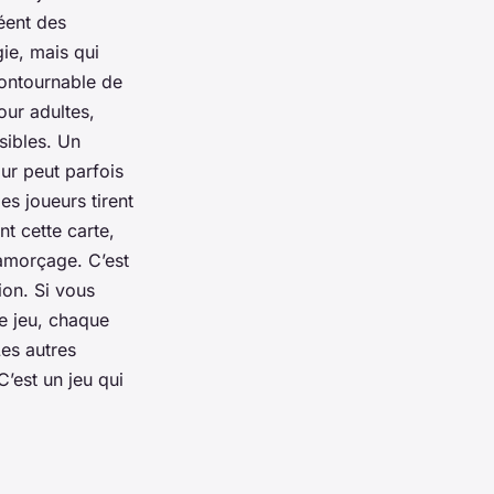
réent des
ie, mais qui
contournable de
our adultes,
ssibles. Un
our peut parfois
es joueurs tirent
nt cette carte,
samorçage. C’est
ion. Si vous
ce jeu, chaque
Les autres
C’est un jeu qui