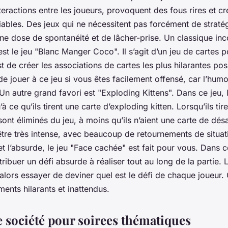
nteractions entre les joueurs, provoquent des fous rires et c
ables. Des jeux qui ne nécessitent pas forcément de stratég
ne dose de spontanéité et de lâcher-prise. Un classique in
est le jeu "Blanc Manger Coco". Il s’agit d’un jeu de cartes p
est de créer les associations de cartes les plus hilarantes po
 de jouer à ce jeu si vous êtes facilement offensé, car l’hum
 Un autre grand favori est "Exploding Kittens". Dans ce jeu, l
à ce qu’ils tirent une carte d’exploding kitten. Lorsqu’ils tire
 sont éliminés du jeu, à moins qu’ils n’aient une carte de dé
être très intense, avec beaucoup de retournements de situat
et l’absurde, le jeu "Face cachée" est fait pour vous. Dans 
ttribuer un défi absurde à réaliser tout au long de la partie. 
alors essayer de deviner quel est le défi de chaque joueur. 
ents hilarants et inattendus.
e société pour soirees thématiques