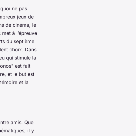
rquoi ne pas
ombreux jeux de
ns de cinéma, le
s met à l’épreuve
rts du septième
llent choix. Dans
jeu qui stimule la
ronos" est fait
e, et le but est
mémoire et la
ntre amis. Que
ématiques, il y