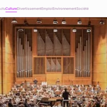
ctu
Culture
Divertissement
Emploi
Environnement
Société