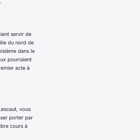
.
ient servir de
ille du nord de
oisième dans le
eux pourraient
remier acte à
escaut
, vous
ser porter par
libre cours à