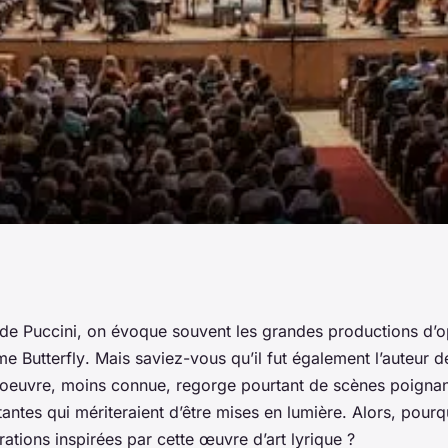
série
 de
Puccini
, on évoque souvent les grandes productions d
e Butterfly
. Mais saviez-vous qu’il fut également l’auteur d
rées par l'opéra
oeuvre, moins connue, regorge pourtant de scènes poignan
ntes qui mériteraient d’être mises en lumière. Alors, pourq
trations inspirées par cette œuvre d’art lyrique ?