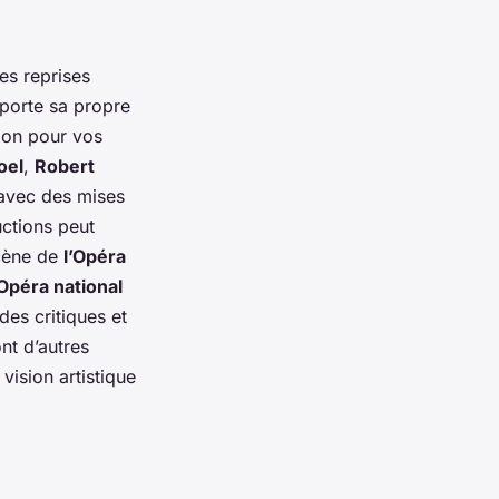
es reprises
porte sa propre
tion pour vos
oel
,
Robert
 avec des mises
uctions peut
scène de
l’Opéra
’Opéra national
es critiques et
nt d’autres
 vision artistique