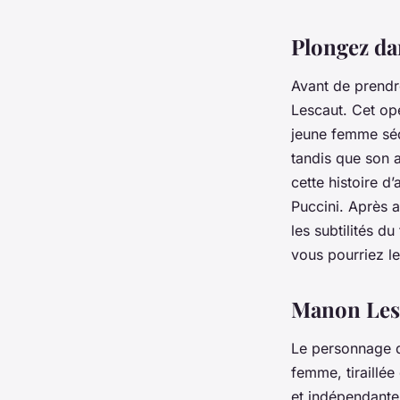
« Manon Lescaut » d
Plongez dan
Valentin
•
16 janvier 2024
•
5 min de lecture
Avant de prendre
Lescaut
. Cet op
jeune femme séd
tandis que son 
cette histoire 
Puccini
. Après a
les subtilités d
vous pourriez l
Manon Lesc
Le personnage
femme, tiraillée
et indépendante.