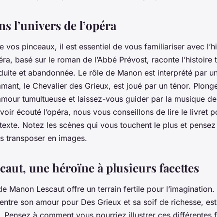
e Puccini ?
s l’univers de l’opéra
 vos pinceaux, il est essentiel de vous familiariser avec l’h
éra, basé sur le roman de l’Abbé Prévost, raconte l’histoire 
uite et abandonnée. Le rôle de Manon est interprété par u
amant, le Chevalier des Grieux, est joué par un ténor. Plon
d’amour tumultueuse et laissez-vous guider par la musique d
voir écouté l’opéra, nous vous conseillons de lire le livret
u texte. Notez les scènes qui vous touchent le plus et pens
es transposer en images.
aut, une héroïne à plusieurs facettes
 de
Manon Lescaut
offre un terrain fertile pour l’imagination.
 entre son amour pour Des Grieux et sa soif de richesse, est 
 Pensez à comment vous pourriez illustrer ces différentes 