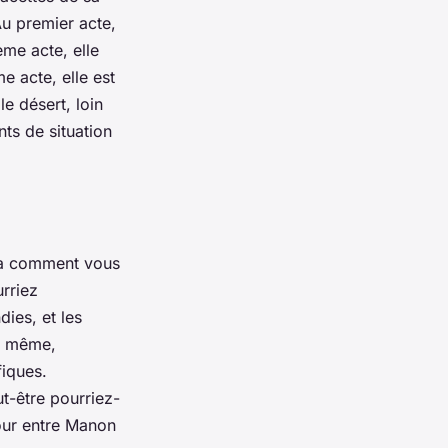
u premier acte,
ème acte, elle
e acte, elle est
le désert, loin
nts de situation
z à comment vous
rriez
ies, et les
e même,
iques.
t-être pourriez-
mour entre Manon