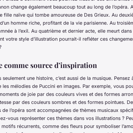
anon change également beaucoup tout au long de l’opéra. A
ne fille naïve qui tombe amoureuse de Des Grieux. Au deuxi
 d’un homme riche, profitant de la vie parisienne. Au troisièm
mnée à l’exil. Au quatrième et dernier acte, elle meurt dans 
 votre style d’illustration pourrait-il refléter ces changeme
?
 comme source d’inspiration
as seulement une histoire, c’est aussi de la musique. Pense
re les mélodies de Puccini en images. Par exemple, vous pou
moments de joie par des couleurs vives et des formes arrond
tesse par des couleurs sombres et des formes pointues. D
s de l’opéra sont accompagnées de thèmes musicaux spécif
z-vous représenter ces thèmes dans vos illustrations ? Peu
es motifs récurrents, comme des fleurs pour symboliser l’a