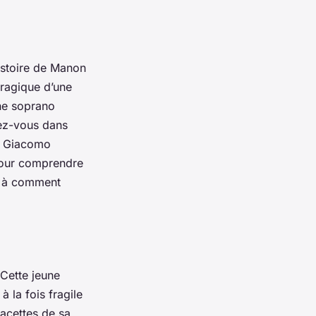
istoire de
Manon
tragique d’une
ne soprano
gez-vous dans
e
Giacomo
 pour comprendre
ez à comment
 Cette jeune
à la fois fragile
facettes de sa