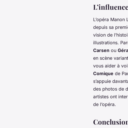
L’influenc
L’opéra
Manon L
depuis sa premi
vision de l’hist
illustrations. P
Carsen
ou
Géra
en scène variant
vous aider à voi
Comique
de Par
s’appuie davanta
des photos de d
artistes ont inte
de l’opéra.
Conclusio