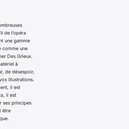
nombreuses
il de l’opéra
tant une gamme
tée comme une
lier Des Grieux.
atériel à
r, de désespoir,
os illustrations.
nt, il est
, il est
 ses principes
 être
ique.