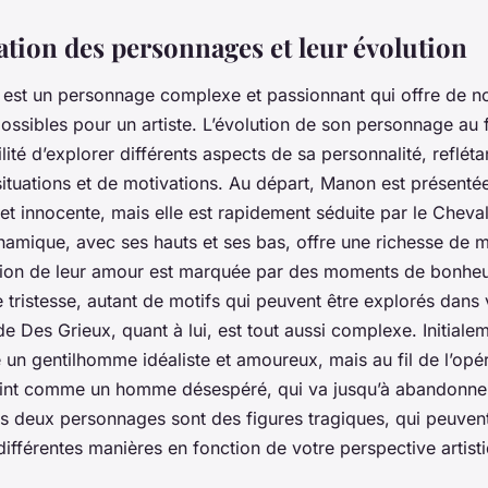
ation des personnages et leur évolution
est un personnage complexe et passionnant qui offre de 
possibles pour un artiste. L’évolution de son personnage au f
lité d’explorer différents aspects de sa personnalité, reflé
situations et de motivations. Au départ, Manon est présen
e et innocente, mais elle est rapidement séduite par le Cheva
namique, avec ses hauts et ses bas, offre une richesse de m
olution de leur amour est marquée par des moments de bonheu
 tristesse, autant de motifs qui peuvent être explorés dans v
 Des Grieux, quant à lui, est tout aussi complexe. Initialeme
un gentilhomme idéaliste et amoureux, mais au fil de l’opéra
int comme un homme désespéré, qui va jusqu’à abandonner
 deux personnages sont des figures tragiques, qui peuvent
différentes manières en fonction de votre perspective artist