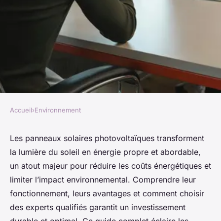
Accueil
›
Environnement
ENVIRONNEMENT
Guide complet sur les
Les panneaux solaires photovoltaïques transforment
la lumière du soleil en énergie propre et abordable,
panneaux solaires
un atout majeur pour réduire les coûts énergétiques et
photovoltaïques et leurs
limiter l’impact environnemental. Comprendre leur
experts
fonctionnement, leurs avantages et comment choisir
des experts qualifiés garantit un investissement
Benjamin
•
17 février 2026
•
10 min de lecture