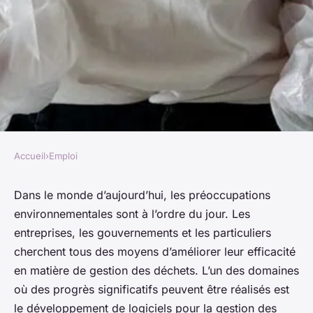
Accueil
›
Emploi
EMPLOI
Quelles compétences
Dans le monde d’aujourd’hui, les préoccupations
environnementales sont à l’ordre du jour. Les
développer pour exceller en
entreprises, les gouvernements et les particuliers
tant que concepteur de
cherchent tous des moyens d’améliorer leur efficacité
logiciels pour la gestion des
en matière de gestion des déchets. L’un des domaines
déchets ?
où des progrès significatifs peuvent être réalisés est
le développement de logiciels pour la gestion des