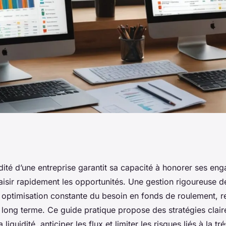
iorer la liquidité
uidité d’une entreprise garantit sa capacité à honorer ses e
saisir rapidement les opportunités. Une gestion rigoureuse de
e
optimisation constante du besoin en fonds de roulement, re
e long terme. Ce guide pratique propose des stratégies clai
 liquidité, anticiper les flux et limiter les risques liés à la tr