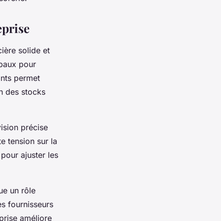
eprise
ière solide et
ipaux pour
ants permet
on des stocks
vision précise
e tension sur la
 pour ajuster les
ue un rôle
es fournisseurs
eprise améliore