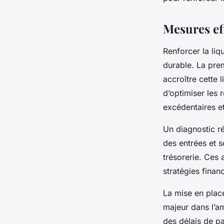
Guillaume
•
4 février 2026
•
8 min de lecture
Mesures eff
Renforcer la liq
durable. La prem
accroître cette 
d’optimiser les 
excédentaires et
Un diagnostic ré
des entrées et s
trésorerie. Ces 
stratégies financ
La mise en place
majeur dans l’am
des délais de pa