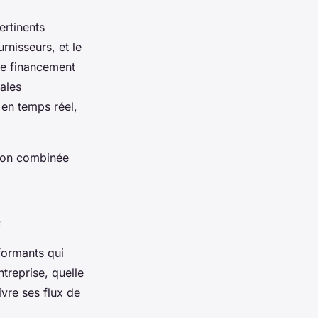
ertinents
nisseurs, et le
 de financement
tales
 en temps réel,
tion combinée
e
formants qui
ntreprise, quelle
ivre ses flux de