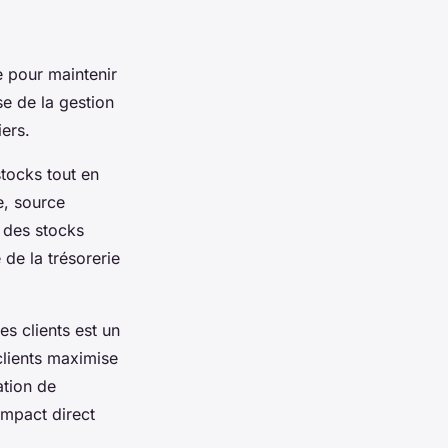
e pour maintenir
se de la gestion
iers.
stocks tout en
e, source
e des stocks
 de la trésorerie
es clients est un
 clients maximise
ation de
impact direct