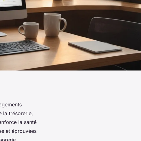
ngagements
 la trésorerie,
nforce la santé
res et éprouvées
ésorerie.