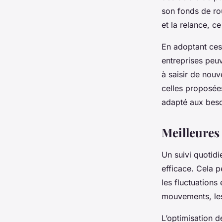
son fonds de rou
et la relance, c
En adoptant ces 
entreprises peu
à saisir de nou
celles proposé
adapté aux beso
Meilleures 
Un suivi quotidi
efficace. Cela p
les fluctuations
mouvements, les 
L’optimisation d