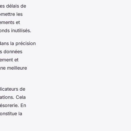
les délais de
omettre les
sements et
nds inutilisés.
dans la précision
les données
cement et
’une meilleure
dicateurs de
ations. Cela
résorerie. En
onstitue la