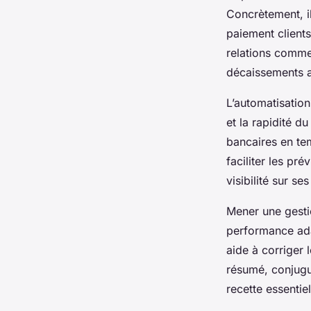
Concrètement, il
paiement clients
relations commer
décaissements af
L’automatisation
et la rapidité d
bancaires en te
faciliter les pré
visibilité sur ses
Mener une gesti
performance ada
aide à corriger l
résumé, conjugue
recette essentie