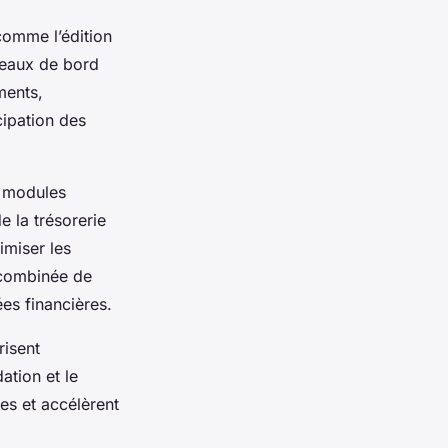
 comme l’édition
leaux de bord
ments,
cipation des
s modules
e la trésorerie
imiser les
n combinée de
ées financières.
risent
ation et le
es et accélèrent