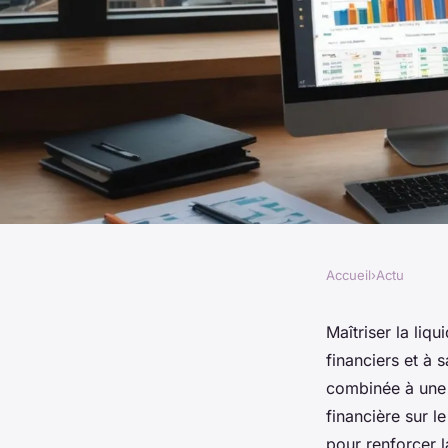
Accueil
›
Actu
ACTU
Stratégies pour amél
Maîtriser la liq
financiers et à 
et gérer la trésoreri
combinée à une 
financière sur l
pour renforcer la